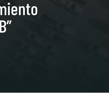
miento
B”