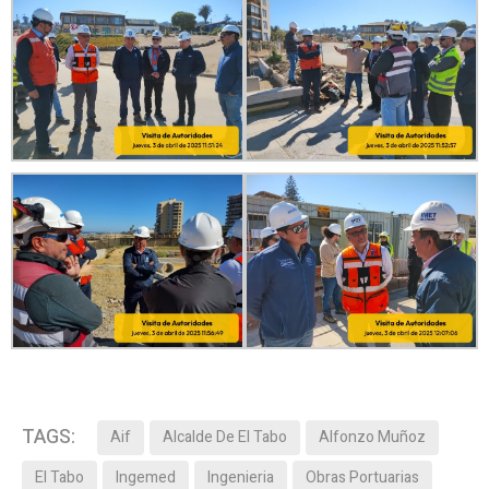
TAGS:
Aif
Alcalde De El Tabo
Alfonzo Muñoz
El Tabo
Ingemed
Ingenieria
Obras Portuarias