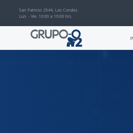
San Patricio 2944, Las Condes.
Lun. - Vie. 10:00 a 19:00 hrs.
I