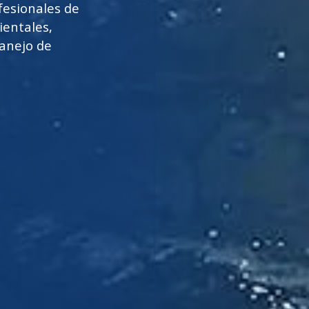
ocesos de
o a fin y
gico.