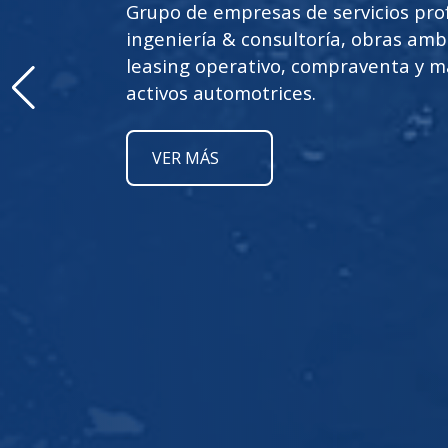
Ingeniería & Consultoría.
Acompañamos integralmente los pr
cada proyecto, aportando de principi
convirtiéndonos en un socio estraté
VER MÁS