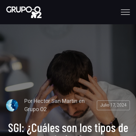
Por
Hector San Martin
en
Julio 17, 2024
Grupo O2
SGI: ¿Cuáles son los tipos de