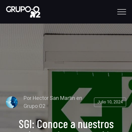
Por
Hector San Martin
en
Julio 10, 2024
Grupo O2
SGI: Conoce a nuestros