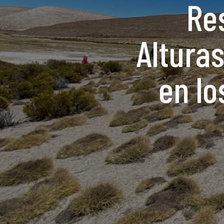
Re
Altura
en lo