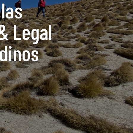
las
& Legal
ndinos