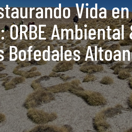
staurando Vida en 
s: ORBE Ambiental 
s Bofedales Altoa