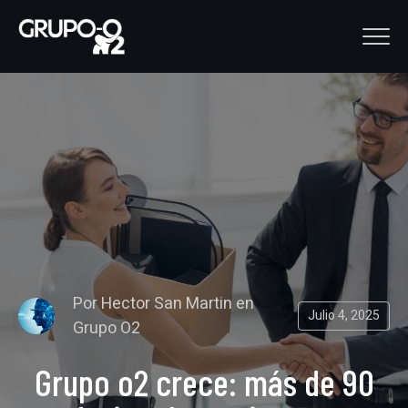
Por
Hector San Martin
en
Julio 4, 2025
Grupo O2
Grupo o2 crece: más de 90