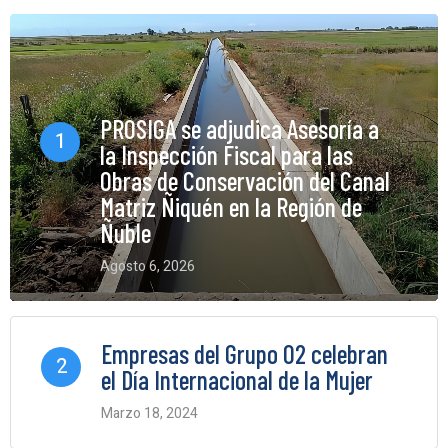
PROSIGA se adjudica Asesoría a
1
la Inspección Fiscal para las
Obras de Conservación del Canal
Matriz Ñiquén en la Región de
Ñuble
Agosto 6, 2026
0 Comments
Empresas del Grupo O2 celebran
2
el Día Internacional de la Mujer
Marzo 18, 2024
0 Comments