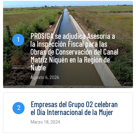
PROSIGA se adjudica Asesoría a
1
la Inspección Fiscal para las
Obras de Conservación del Canal
Matriz Ñiquén en la Región de
Ñuble
Agosto 6, 2026
0 Comments
Empresas del Grupo O2 celebran
2
el Día Internacional de la Mujer
Marzo 18, 2024
0 Comments