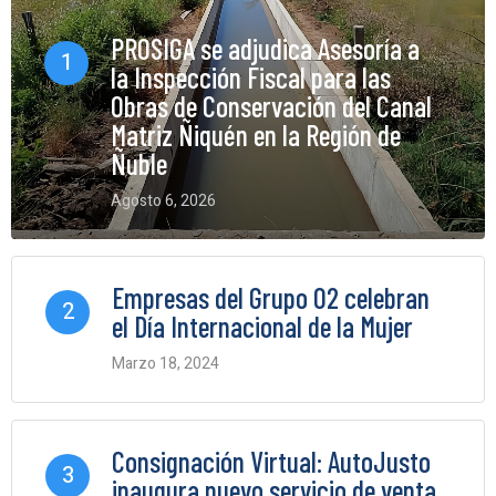
PROSIGA se adjudica Asesoría a
1
la Inspección Fiscal para las
Obras de Conservación del Canal
Matriz Ñiquén en la Región de
Ñuble
Agosto 6, 2026
0 Comments
Empresas del Grupo O2 celebran
2
el Día Internacional de la Mujer
Marzo 18, 2024
0 Comments
Consignación Virtual: AutoJusto
3
inaugura nuevo servicio de venta