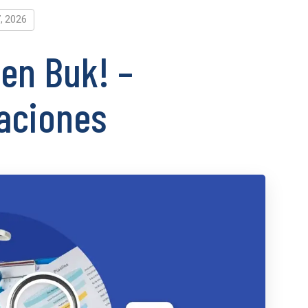
7, 2026
en Buk! –
daciones