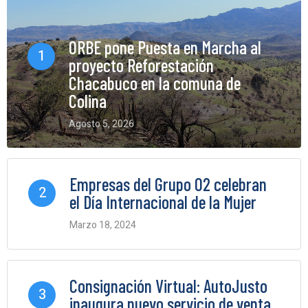
ORBE pone Puesta en Marcha al
1
proyecto Reforestación
Chacabuco en la comuna de
Colina
Agosto 5, 2026
0 Comments
Empresas del Grupo O2 celebran
2
el Día Internacional de la Mujer
Marzo 18, 2024
0 Comments
Consignación Virtual: AutoJusto
3
inaugura nuevo servicio de venta